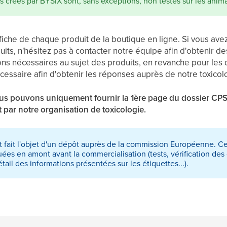
s créés par BYSIX sont, sans exceptions, non testés sur les anim
a fiche de chaque produit de la boutique en ligne. Si vous av
ts, n'hésitez pas à contacter notre équipe afin d'obtenir de
ions nécessaires au sujet des produits, en revanche pour le
cessaire afin d'obtenir les réponses auprès de notre toxicol
nous pouvons uniquement fournir la 1ère page du dossier CP
t par notre organisation de toxicologie.
t fait l'objet d'un dépôt auprès de la commission Européenne. Cel
tuées en amont avant la commercialisation (tests, vérification de
étail des informations présentées sur les étiquettes...).