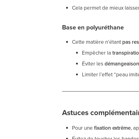
Cela permet de mieux laisser r
Base en polyuréthane
Cette matière n’étant
pas res
Empêcher la
transpirati
Éviter les
démangeaison
Limiter l’effet “peau imi
Astuces complémentai
Pour une
fixation extrême
, a
Évitez de toucher les bandes