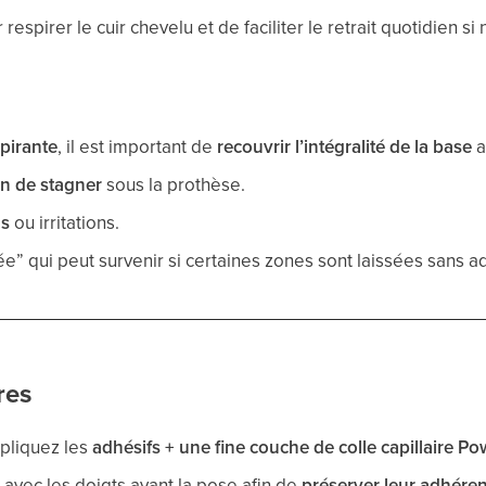
espirer le cuir chevelu et de faciliter le retrait quotidien si
pirante
, il est important de
recouvrir l’intégralité de la base
a
on de stagner
sous la prothèse.
s
ou irritations.
tée” qui peut survenir si certaines zones sont laissées sans ad
res
ppliquez les
adhésifs + une fine couche de colle capillaire Pow
 avec les doigts avant la pose afin de
préserver leur adhére