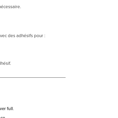
 nécessaire.
vec des adhésifs pour :
hésif.
er full
.
nce
.